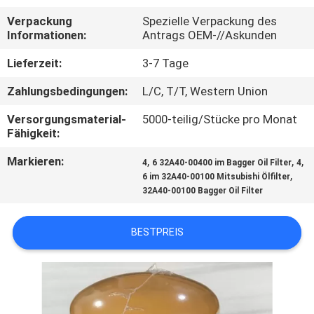
Verpackung
Spezielle Verpackung des
SITEMAP
Informationen:
Antrags OEM-//Askunden
Lieferzeit:
3-7 Tage
PRIVACY
Zahlungsbedingungen:
L/C, T/T, Western Union
POLICY
Versorgungsmaterial-
5000-teilig/Stücke pro Monat
Fähigkeit:
Markieren:
,
,
,
4
6 32A40-00400 im Bagger Oil Filter
4
,
6 im 32A40-00100 Mitsubishi Ölfilter
32A40-00100 Bagger Oil Filter
BESTPREIS