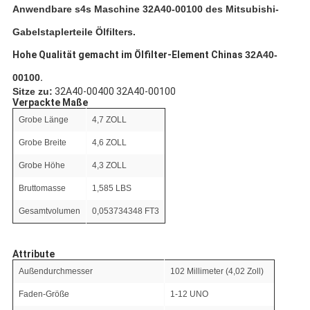
Anwendbare s4s Maschine 32A40-00100 des Mitsubishi-
Gabelstaplerteile Ölfilters.
Hohe Qualität gemacht im Ölfilter-Element Chinas
32A40-
00100
.
Sitze zu:
32A40-00400 32A40-00100
Verpackte Maße
Grobe Länge
4,7 ZOLL
Grobe Breite
4,6 ZOLL
Grobe Höhe
4,3 ZOLL
Bruttomasse
1,585 LBS
Gesamtvolumen
0,053734348 FT3
Attribute
Außendurchmesser
102 Millimeter (4,02 Zoll)
Faden-Größe
1-12 UNO