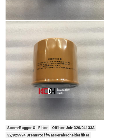
Soem-Bagger Oil Filter
Ölfilter Jcb-320/04133A
32/925994 BrennstoffWasserabscheiderfilter