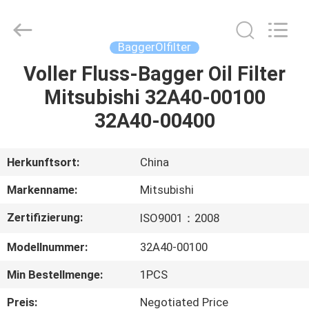
Road
Enterprise
Management
Services
Co.,Ltd..
BaggerÖlfilter
All
Rights
Reserved.
Voller Fluss-Bagger Oil Filter
HAUS
Mitsubishi 32A40-00100
PRODUKTE
32A40-00400
ÜBER
Herkunftsort:
China
UNS
Markenname:
Mitsubishi
Zertifizierung:
ISO9001：2008
FABRIK-
Modellnummer:
32A40-00100
AUSFLUG
Min Bestellmenge:
1PCS
QUALITÄTSKONTROLLE
Preis:
Negotiated Price