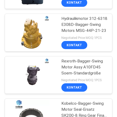
KONTAKT
SITEMAP
Hydraulikmotor 312-6318
13
E308D-Bagger-Swing
PRIVACY
Motors MSG-44P-21-23
Bagger-
POLICY
Negotiated Price MOQ:1PCS
Hydraulikfilter
KONTAKT
Rexroth-Bagger-Swing
Motor Assy A10FD45
Soem-Standardgröße
92
Negotiated Price MOQ:1PCS
Bagger-
KONTAKT
Maschinenteile
Kobelco-Bagger-Swing
Motor Seal-Ersatz
SK200-8 Ring Gear Final