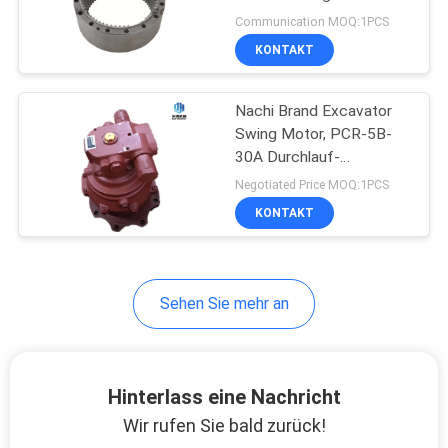
Drive
Communication MOQ:1PCS
KONTAKT
10
Bagger-
Nachi Brand Excavator
Swing Motor, PCR-5B-
Hydraulikpumpe-
30A Durchlauf-
Antriebsmotor
Teile
Negotiated Price MOQ:1PCS
KONTAKT
6
Sehen Sie mehr an
Bagger-
Hydraulikpumpe
Hinterlass eine Nachricht
Wir rufen Sie bald zurück!