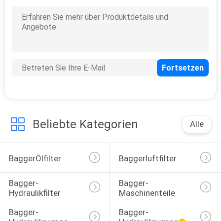
7
Baggerregelventil
Beliebte Kategorien
Alle
5
Bagger-Fahrmotor-
BaggerÖlfilter
Baggerluftfilter
Teile
Bagger-
Bagger-
Hydraulikfilter
Maschinenteile
Bagger-
Bagger-