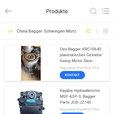
Road
Enterprise
Management
Produkte
Services
Co.,Ltd..
All
Rights
Reserved.
HAUS
22
China Bagger-Schwingen-Motor
BaggerÖlfilter
PRODUKTE
Des Bagger-KRC10640
planetarisches Getriebe
ÜBER
Swing Motor Slew-
UNS
Motormsf-63p-3
Negotiated Price MOQ:1PCS
KONTAKT
43
FABRIK-
Kayaba-Hydraulikmotor
AUSFLUG
Baggerluftfilter
MSF-63P-3, Bagger
Parts JCB-JZ140
QUALITÄTSKONTROLLE
Negotiated Price MOQ:1PCS