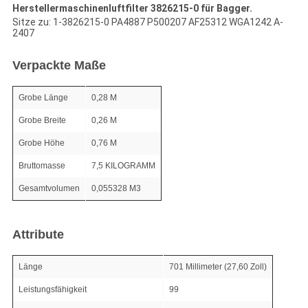
Herstellermaschinenluftfilter 3826215-0 für Bagger.
Sitze zu: 1-3826215-0 PA4887 P500207 AF25312 WGA1242 A-
2407
Verpackte Maße
Grobe Länge
0,28 M
Grobe Breite
0,26 M
Grobe Höhe
0,76 M
Bruttomasse
7,5 KILOGRAMM
Gesamtvolumen
0,055328 M3
Attribute
Länge
701 Millimeter (27,60 Zoll)
Leistungsfähigkeit
99