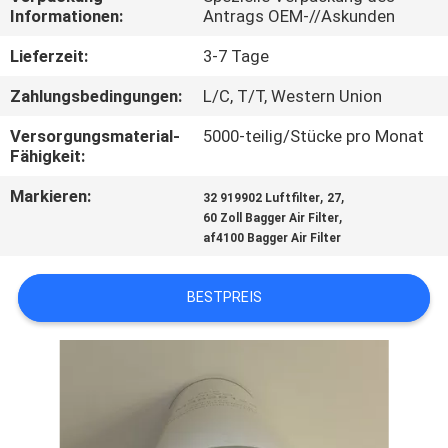
Informationen:
Antrags OEM-//Askunden
SITEMAP
Lieferzeit:
3-7 Tage
Zahlungsbedingungen:
L/C, T/T, Western Union
PRIVACY
Versorgungsmaterial-
5000-teilig/Stücke pro Monat
POLICY
Fähigkeit:
Markieren:
,
,
32 919902 Luftfilter
27
,
60 Zoll Bagger Air Filter
af4100 Bagger Air Filter
BESTPREIS