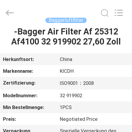
Road
Enterprise
Management
Services
Co.,Ltd..
Baggerluftfilter
All
Rights
Reserved.
-Bagger Air Filter Af 25312
HAUS
Af4100 32 919902 27,60 Zoll
PRODUKTE
Herkunftsort:
China
ÜBER
Markenname:
KICDH
UNS
Zertifizierung:
ISO9001：2008
Modellnummer:
32 919902
FABRIK-
AUSFLUG
Min Bestellmenge:
1PCS
Preis:
Negotiated Price
QUALITÄTSKONTROLLE
Verpackung
Spezielle Verpackung des