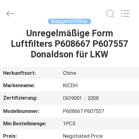
Road
Enterprise
Management
Services
Co.,Ltd..
Baggerluftfilter
All
Rights
Reserved.
Unregelmäßige Form
HAUS
Luftfilters P608667 P607557
PRODUKTE
Donaldson für LKW
ÜBER
Herkunftsort:
China
UNS
Markenname:
KICDH
Zertifizierung:
ISO9001：2008
FABRIK-
Modellnummer:
P608667 P607557
AUSFLUG
Min Bestellmenge:
1PCS
QUALITÄTSKONTROLLE
Preis:
Negotiated Price