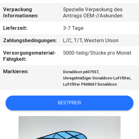
Verpackung
Spezielle Verpackung des
SITEMAP
Informationen:
Antrags OEM-//Askunden
Lieferzeit:
3-7 Tage
PRIVACY
Zahlungsbedingungen:
L/C, T/T, Western Union
POLICY
Versorgungsmaterial-
5000-teilig/Stücke pro Monat
Fähigkeit:
Markieren:
,
Donaldson p607557
,
Unregelmäßiger Donaldson-Luftfilter
Luftfilter P608667 Donaldson
BESTPREIS