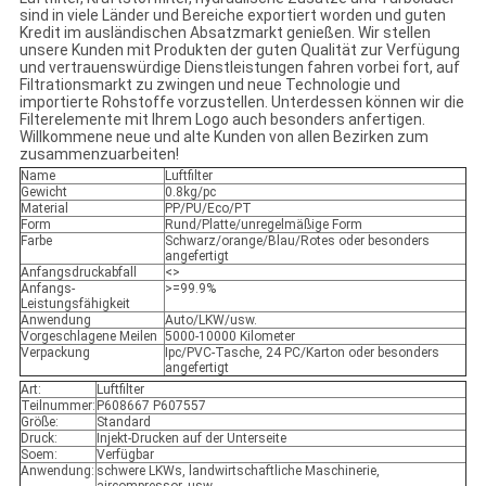
sind in viele Länder und Bereiche exportiert worden und guten
Kredit im ausländischen Absatzmarkt genießen. Wir stellen
unsere Kunden mit Produkten der guten Qualität zur Verfügung
und vertrauenswürdige Dienstleistungen fahren vorbei fort, auf
Filtrationsmarkt zu zwingen und neue Technologie und
importierte Rohstoffe vorzustellen. Unterdessen können wir die
Filterelemente mit Ihrem Logo auch besonders anfertigen.
Willkommene neue und alte Kunden von allen Bezirken zum
zusammenzuarbeiten!
Name
Luftfilter
Gewicht
0.8kg/pc
Material
PP/PU/Eco/PT
Form
Rund/Platte/unregelmäßige Form
Farbe
Schwarz/orange/Blau/Rotes oder besonders
angefertigt
Anfangsdruckabfall
<>
Anfangs-
>=99.9%
Leistungsfähigkeit
Anwendung
Auto/LKW/usw.
Vorgeschlagene Meilen
5000-10000 Kilometer
Verpackung
Ipc/PVC-Tasche, 24 PC/Karton oder besonders
angefertigt
Art:
Luftfilter
Teilnummer:
P608667 P607557
Größe:
Standard
Druck:
Injekt-Drucken auf der Unterseite
Soem:
Verfügbar
Anwendung:
schwere LKWs, landwirtschaftliche Maschinerie,