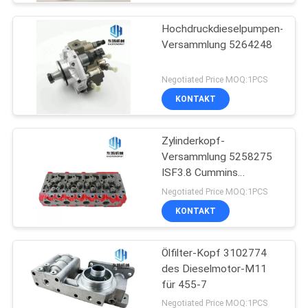
Hochdruckdieselpumpen-
Versammlung 5264248
Negotiated Price MOQ:1PCS
KONTAKT
Zylinderkopf-
Versammlung 5258275
ISF3.8 Cummins
5258276
Negotiated Price MOQ:1PCS
KONTAKT
Ölfilter-Kopf 3102774
des Dieselmotor-M11
für 455-7
Negotiated Price MOQ:1PCS