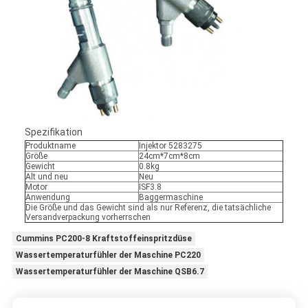
Spezifikation
Produktname
Injektor 5283275
Größe
24cm*7cm*8cm
Gewicht
0.8kg
Alt und neu
Neu
Motor
ISF3.8
Anwendung
Baggermaschine
Die Größe und das Gewicht sind als nur Referenz, die tatsächliche
Versandverpackung vorherrschen
Cummins PC200-8 Kraftstoffeinspritzdüse
Wassertemperaturfühler der Maschine PC220
Wassertemperaturfühler der Maschine QSB6.7