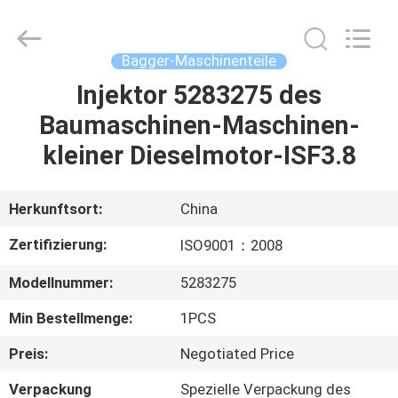
Road
Enterprise
Management
Services
Co.,Ltd..
Bagger-Maschinenteile
All
Rights
Reserved.
Injektor 5283275 des
HAUS
Baumaschinen-Maschinen-
PRODUKTE
kleiner Dieselmotor-ISF3.8
ÜBER
Herkunftsort:
China
UNS
Zertifizierung:
ISO9001：2008
Modellnummer:
5283275
FABRIK-
Min Bestellmenge:
1PCS
AUSFLUG
Preis:
Negotiated Price
QUALITÄTSKONTROLLE
Verpackung
Spezielle Verpackung des